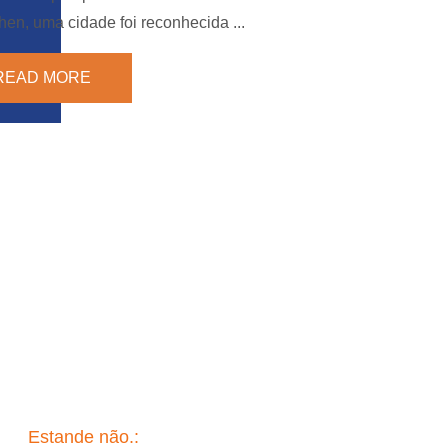
en, uma cidade foi reconhecida ...
READ MORE
Estande não.:
A6.558/8