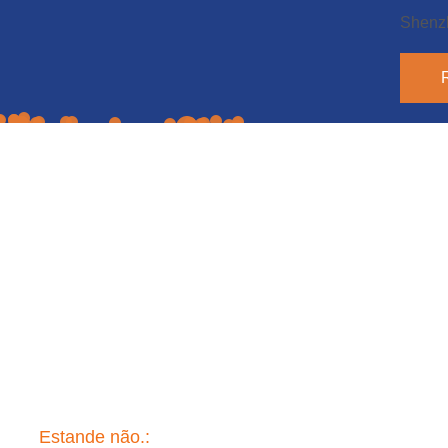
Shenzh
Estande não.:
A08