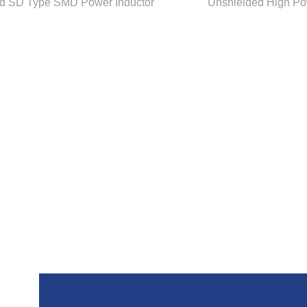
d SD Type SMD Power Inductor
Unshielded High Po