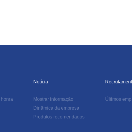
Notícia
Recrutamen
e honra
Mostrar informação
Últimos emp
Dinâmica da empresa
Produtos recomendados