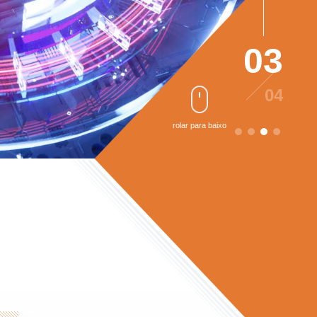
03
04
rolar para baixo