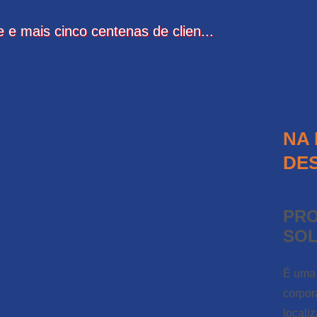
e mais cinco centenas de clien...
NA 
DES
PR
SO
É uma 
corpor
locali