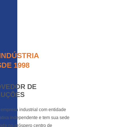
INDÚSTRIA
DE 1998
OVEDOR DE
LUÇÕES
empresa industrial com entidade
ativa independente e tem sua sede
zada no próspero centro de