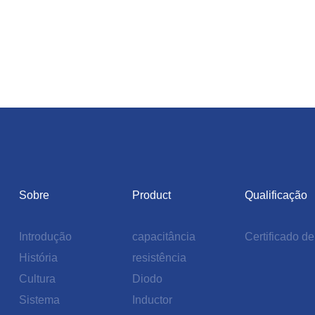
Sobre
Product
Qualificação
Introdução
capacitância
Certificado d
História
resistência
Cultura
Diodo
Sistema
Inductor