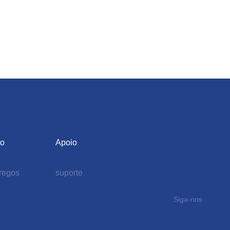
to
Apoio
regos
suporte
Siga-nos