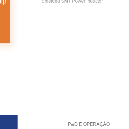
ip
Shielded SMT Power Inductor
P&D E OPERAÇÃO