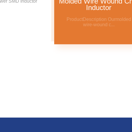
Molded Wire Wound Ch
wer SMD Inductor
Inductor
ProductDescription Ourmolded
wire‑wound c...