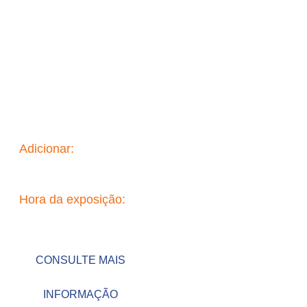
Electronica
Munchen 2024
Adicionar:
Trade fair center messe munchen
Hora da exposição:
November 12-15 2024
CONSULTE MAIS
INFORMAÇÃO